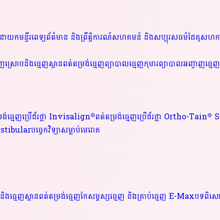
នាយកមន្ទីរពេទ្យ
ព័ត៌មាន និងព្រឹត្តិការណ៍
សហគមន៍ និងសប្បុរសធម៌
ដៃគូសហក
េញស្រោបនិងធ្មេញស្ពាន
ពត់តម្រង់ធ្មេញ
ព្យាបាលធ្មេញកុមារ
ព្យាបាលអញ្ចាញធ្មេញ
រង់ធ្មេញប្រើជ័រថ្លា Invisalign®
ពត់តម្រង់ធ្មេញប្រើជ័រថ្លា Ortho-Tain
Vestibular
បច្ចេកវិទ្យាសម្លាប់មេរោគ
និងធ្មេញស្ពាន
ពត់តម្រង់ធ្មេញ
កែសម្ភស្សធ្មេញ និងគ្រាប់ធ្មេញ E-Max
បទពិសោធ