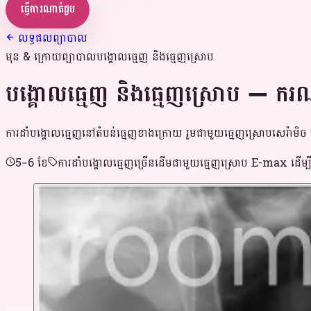
ធ្វើការណាត់ជួប
លទ្ធផលព្យាបាល
មុន & ក្រោយព្យាបាល
បង្គោលធ្មេញ និងធ្មេញស្រោប
បង្គោលធ្មេញ និងធ្មេញស្រោប — ករណ
ការដាំបង្គោលធ្មេញនៅតំបន់ធ្មេញខាងក្រោយ រួមជាមួយធ្មេញស្រោបសេរ៉ាមិច ដើ
5–6 ខែ
ការដាំបង្គោលធ្មេញច្រើនដើមជាមួយធ្មេញស្រោប E-max ដើម្ប