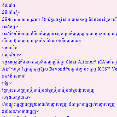
ទំព័រដើម
អំពីយើងខ្ញុំ
អំពីRoomchang
អគារ និងបរិក្ខារ
ចក្ខុវិស័យ បេសកកម្ម និងគុណតម្លៃ
សារពី
សេវាកម្ម
សេវាថែទាំនិងបង្ការជំងឺមាត់ធ្មេញ
កែសម្ភស្សមាត់ធ្មេញ
ព្យាបាលរន្ធឫសធ្មេញ
ធ្ម
ធ្វើធ្មេញឱ្យស
ព្យាបាលស្រម៉ុក និងស្ទះដង្ហើមពេលគេង
ទន្តបណ្ឌិត
បច្ចេកវិទ្យា
ទន្តសាស្ត្រឌីជីថល
ពត់តម្រង់ធ្មេញប្រើជ័រថ្លា Clear Aligner® (CA)
ពត់តម្
Air™
បច្ចេកវិទ្យាធ្វើធ្មេញឱ្យស Beyond®
បច្ចេកវិទ្យាប៉ះធ្មេញ ICON® 
អ្នកជំងឺអន្តរជាតិ
តម្លៃ
ថ្លៃព្យាបាលធ្មេញ
ប្រៀបធៀបតម្លៃ
ប្រៀបធៀបតម្លៃបង្គោលធ្មេញ
លទ្ធផលព្យាបាល
ដាំបណ្តុះធ្មេញពេញមួយមាត់
ដាំបង្គោលធ្មេញ និងស្រោបធ្មេញ
ដាំបង្គោលធ្មេញ 
អប់រំសុខភាពមាត់ធ្មេញ