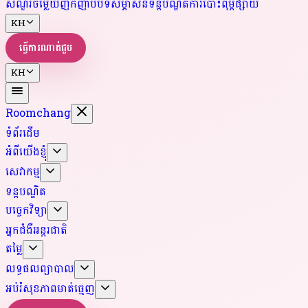
សំណួរចម្លើយញឹកញាប់
បទសម្ភាសន៍ទន្តបណ្ឌិត
ការបោះពុម្ពផ្សាយ
KH
ធ្វើការណាត់ជួប
KH
Roomchang
ទំព័រដើម
អំពីយើងខ្ញុំ
សេវាកម្ម
ទន្តបណ្ឌិត
បច្ចេកវិទ្យា
អ្នកជំងឺអន្តរជាតិ
តម្លៃ
លទ្ធផលព្យាបាល
អប់រំសុខភាពមាត់ធ្មេញ