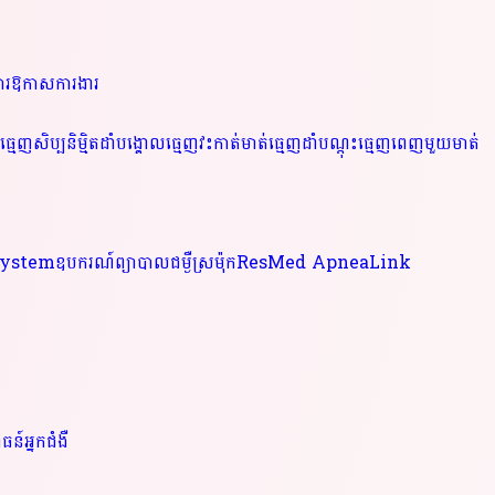
ារ
ឱកាសការងារ
ធ្មេញសិប្បនិម្មិត
ដាំបង្គោលធ្មេញ
វះកាត់មាត់ធ្មេញ
ដាំបណ្តុះធ្មេញពេញមួយមាត់
® System
ឧបករណ៍ព្យាបាលជម្ងឺស្រម៉ុកResMed ApneaLink
ន៍អ្នកជំងឺ