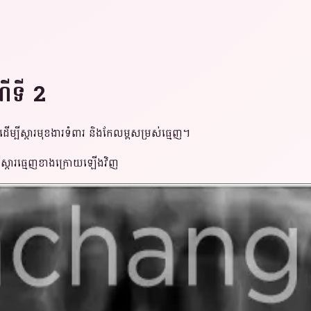
ីទី 2
ម្បីស្តារមុខងារទំពារ និងកែលម្អសម្រស់ធ្មេញ។
ីស្តារធ្មេញខាងក្រោយឡើងវិញ