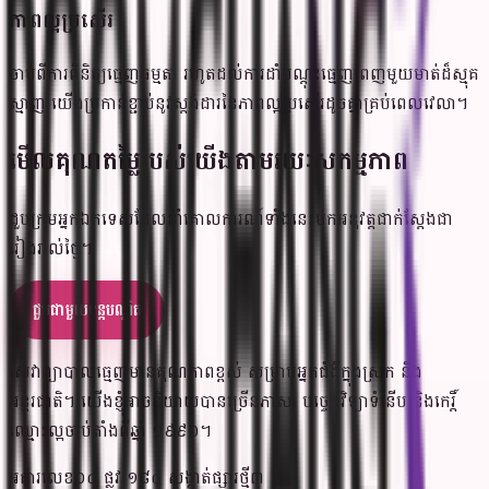
ភាពល្អប្រសើរ
ចាប់ពីការពិនិត្យធ្មេញធម្មតា រហូតដល់ការដាំបណ្តុះធ្មេញពេញមួយមាត់ដ៏ស្មុគ
ស្មាញ យើងប្រកាន់ខ្ជាប់នូវស្តង់ដារនៃភាពល្អប្រសើរដូចគ្នាគ្រប់ពេលវេលា។
មើលគុណតម្លៃរបស់យើងតាមរយៈសកម្មភាព
ជួបក្រុមអ្នកឯកទេសដែលនាំគោលការណ៍ទាំងនេះមកអនុវត្តជាក់ស្តែងជា
រៀងរាល់ថ្ងៃ។
ជួបជាមួយទន្តបណ្ឌិត
សេវាព្យាបាលធ្មេញមានគុណភាពខ្ពស់ សម្រាប់អ្នកជំងឺក្នុងស្រុក និង
អន្តរជាតិ។ យើងខ្ញុំអាចនិយាយបានច្រើនភាសា បច្ចេកវិទ្យាទំនើប និងកេរ្តិ៍
ឈ្មោះល្អចាប់តាំងពីឆ្នាំ ១៩៩៦។
អគារលេខ០៤ ផ្លូវ ១៨៤ សង្កាត់ផ្សារថ្មី៣