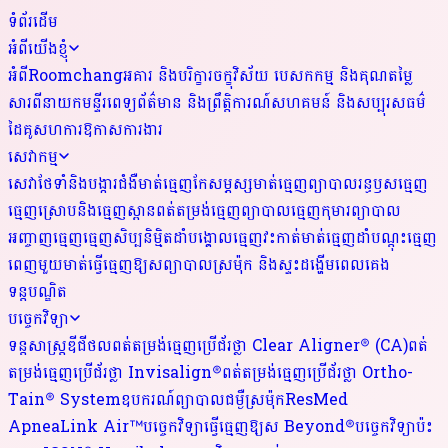
ទំព័រដើម
អំពីយើងខ្ញុំ
អំពីRoomchang
អគារ និងបរិក្ខារ
ចក្ខុវិស័យ បេសកកម្ម និងគុណតម្លៃ
សារពីនាយកមន្ទីរពេទ្យ
ព័ត៌មាន និងព្រឹត្តិការណ៍
សហគមន៍ និងសប្បុរសធម៌
ដៃគូសហការ
ឱកាសការងារ
សេវាកម្ម
សេវាថែទាំនិងបង្ការជំងឺមាត់ធ្មេញ
កែសម្ភស្សមាត់ធ្មេញ
ព្យាបាលរន្ធឫសធ្មេញ
ធ្មេញស្រោបនិងធ្មេញស្ពាន
ពត់តម្រង់ធ្មេញ
ព្យាបាលធ្មេញកុមារ
ព្យាបាល
អញ្ចាញធ្មេញ
ធ្មេញសិប្បនិម្មិត
ដាំបង្គោលធ្មេញ
វះកាត់មាត់ធ្មេញ
ដាំបណ្តុះធ្មេញ
ពេញមួយមាត់
ធ្វើធ្មេញឱ្យស
ព្យាបាលស្រម៉ុក និងស្ទះដង្ហើមពេលគេង
ទន្តបណ្ឌិត
បច្ចេកវិទ្យា
ទន្តសាស្ត្រឌីជីថល
ពត់តម្រង់ធ្មេញប្រើជ័រថ្លា Clear Aligner® (CA)
ពត់
តម្រង់ធ្មេញប្រើជ័រថ្លា Invisalign®
ពត់តម្រង់ធ្មេញប្រើជ័រថ្លា Ortho-
Tain® System
ឧបករណ៍ព្យាបាលជម្ងឺស្រម៉ុកResMed
ApneaLink Air™
បច្ចេកវិទ្យាធ្វើធ្មេញឱ្យស Beyond®
បច្ចេកវិទ្យាប៉ះ