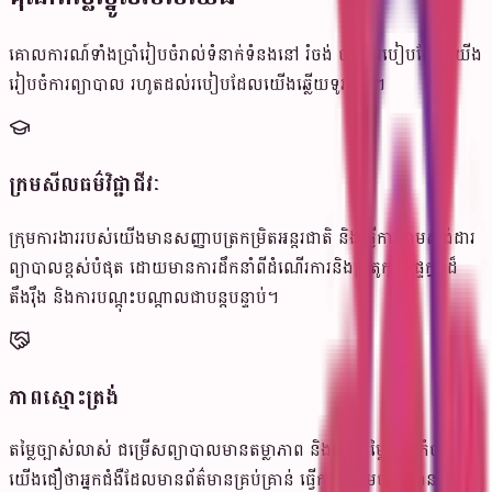
គោលការណ៍ទាំងប្រាំរៀបចំរាល់ទំនាក់ទំនងនៅ រំចង់ ចាប់ពីរបៀបដែលយើង
រៀបចំការព្យាបាល រហូតដល់របៀបដែលយើងឆ្លើយទូរស័ព្ទ។
ក្រមសីលធម៌វិជ្ជាជីវៈ
ក្រុមការងាររបស់យើងមានសញ្ញាបត្រកម្រិតអន្តរជាតិ និងធ្វើការតាមស្តង់ដារ
ព្យាបាលខ្ពស់បំផុត ដោយមានការដឹកនាំពីដំណើរការនិងប្រូតូកូលផ្ទៃក្នុងដ៏
តឹងរ៉ឹង និងការបណ្តុះបណ្តាលជាបន្តបន្ទាប់។
ភាពស្មោះត្រង់
តម្លៃច្បាស់លាស់ ជម្រើសព្យាបាលមានតម្លាភាព និងគ្មានតម្លៃលាក់កំបាំង។
យើងជឿថាអ្នកជំងឺដែលមានព័ត៌មានគ្រប់គ្រាន់ ធ្វើការសម្រេចចិត្តបានល្អ