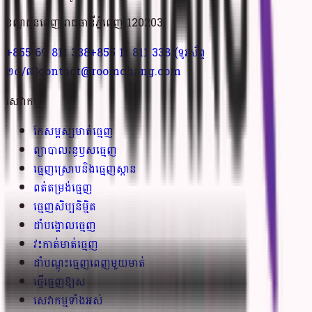
ខណ្ឌដូនពេញ​ រាជធានីភ្នំពេញ 120203
+855 69 811 338
+855 11 811 338
(ទូរស័ព្ទ
២៤/៧)
contact@roomchang.com
សេវាកម្ម
កែសម្ភស្សមាត់ធ្មេញ
ព្យាបាលរន្ធឫសធ្មេញ
ធ្មេញស្រោបនិងធ្មេញស្ពាន
ពត់តម្រង់ធ្មេញ
ធ្មេញសិប្បនិម្មិត
ដាំបង្គោលធ្មេញ
វះកាត់មាត់ធ្មេញ
ដាំបណ្តុះធ្មេញពេញមួយមាត់
ធ្វើធ្មេញឱ្យស
សេវាកម្មទាំងអស់