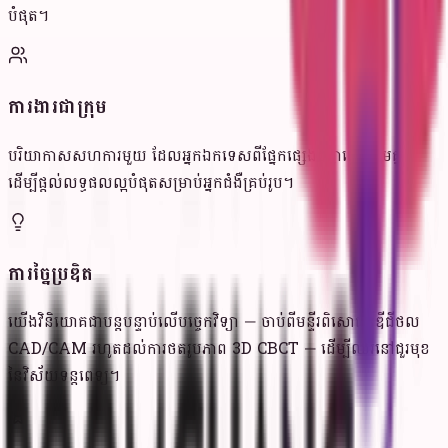
បំផុត។
ការងារជាក្រុម
បរិយាកាសសហការមួយ ដែលអ្នកឯកទេសពីផ្នែកផ្សេងៗគ្នាធ្វើការរួមគ្នា
ដើម្បីផ្តល់លទ្ធផលល្អបំផុតសម្រាប់អ្នកជំងឺគ្រប់រូប។
ការច្នៃប្រឌិត
យើងវិនិយោគជាបន្តបន្ទាប់លើបច្ចេកវិទ្យា — ចាប់ពីមន្ទីរពិសោធន៍ឌីជីថល
CAD/CAM រហូតដល់ការថតរូបភាព 3D CBCT — ដើម្បីឈរនៅជួរមុខ
នៃវិស័យទន្តពេទ្យ។