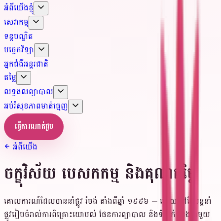
អំពីយើងខ្ញុំ
សេវាកម្ម
ទន្តបណ្ឌិត
បច្ចេកវិទ្យា
អ្នកជំងឺអន្តរជាតិ
តម្លៃ
លទ្ធផលព្យាបាល
អប់រំសុខភាពមាត់ធ្មេញ
ធ្វើការណាត់ជួប
អំពីយើង
ចក្ខុវិស័យ បេសកកម្ម និងគុណតម្លៃ
គោលការណ៍ដែលបាននាំផ្លូវ រំចង់ តាំងពីឆ្នាំ ១៩៩៦ — ហើយនៅតែបន្តនាំ
ផ្លូវរៀបចំរាល់ការពិគ្រោះយោបល់ ផែនការព្យាបាល និងទំនាក់ទំនងជាមួយ