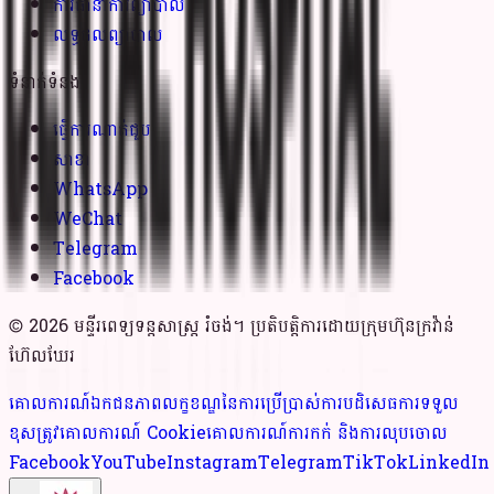
ការធានាការព្យាបាល
លទ្ធផលព្យាបាល
ទំនាក់ទំនង
ធ្វើការណាត់ជួប
សាខា
WhatsApp
WeChat
Telegram
Facebook
© 2026 មន្ទីរពេទ្យទន្តសាស្ត្រ រំចង់។ ប្រតិបត្តិការដោយក្រុមហ៊ុនក្រវ៉ាន់
ហ៊ែលឃែរ
គោលការណ៍ឯកជនភាព
លក្ខខណ្ឌនៃការប្រើប្រាស់
ការបដិសេធការទទួល
ខុសត្រូវ
គោលការណ៍ Cookie
គោលការណ៍ការកក់ និងការលុបចោល
Facebook
YouTube
Instagram
Telegram
TikTok
LinkedIn