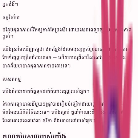
អ្នកជំងឺ។
ចក្ខុវិស័យ
បន្ថែមគុណភាពជីវិតឲ្យកាន់តែប្រសើរ ដោយសេវាពេទ្យធ្មេញមានគុណភាព
ខ្ពស់។
យើងស្រមៃឃើញកម្ពុជា ជាកន្លែងដែលមនុស្សគ្រប់រូបអាចទទួលបានការ
ថែទាំធ្មេញកម្រិតពិភពលោក — ហើយការជ្រើសរើសសេវាក្នុងស្រុក មិន
មានន័យថាមានគុណភាពទាបនោះទេ។
បេសកកម្ម
យើងពិតជាយកចិត្តទុកដាក់ចំពោះធ្មេញរបស់អ្នក។
ផែនការព្យាបាលនីមួយៗត្រូវបានរៀបចំឡើងដោយផ្តោតលើអ្នកជំងឺ —
មិនមែនលើនីតិវិធីនោះទេ។ យើងស្តាប់ ផ្តល់ចំណេះដឹង និងផ្តល់ការថែទាំ
ដែលគោរពពេលវេលា ថវិកា និងគោលដៅរបស់អ្នក។
គុណតម្លៃស្នូលរបស់យើង