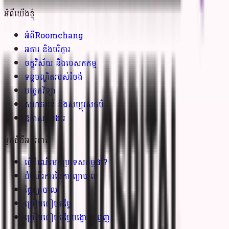
អំពីយើងខ្ញុំ
អំពីRoomchang
អគារ និងបរិក្ខារ
ចក្ខុវិស័យ និងបេសកកម្ម
ទន្តបណ្ឌិតរបស់រំចង់
បច្ចេកវិទ្យា
សហគមន៍ និងសប្បុរសធម៌
ឱកាសការងារ
អ្នកជំងឺអន្តរជាតិ
ធ្វើដំណើរមកប្រទេសកម្ពុជា?
ដំណើរការនៃការព្យាបាល
ថ្លៃព្យាបាល
ប្រៀបធៀបតម្លៃ
ប្រៀបធៀបតម្លៃបង្គោលធ្មេញ