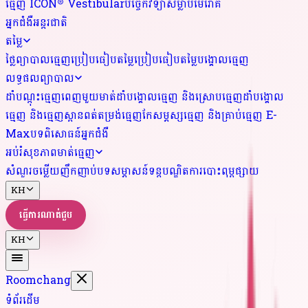
ធ្មេញ ICON® Vestibular
បច្ចេកវិទ្យាសម្លាប់មេរោគ
អ្នកជំងឺអន្តរជាតិ
តម្លៃ
ថ្លៃព្យាបាលធ្មេញ
ប្រៀបធៀបតម្លៃ
ប្រៀបធៀបតម្លៃបង្គោលធ្មេញ
លទ្ធផលព្យាបាល
ដាំបណ្តុះធ្មេញពេញមួយមាត់
ដាំបង្គោលធ្មេញ និងស្រោបធ្មេញ
ដាំបង្គោល
ធ្មេញ និងធ្មេញស្ពាន
ពត់តម្រង់ធ្មេញ
កែសម្ភស្សធ្មេញ និងគ្រាប់ធ្មេញ E-
Max
បទពិសោធន៍អ្នកជំងឺ
អប់រំសុខភាពមាត់ធ្មេញ
សំណួរចម្លើយញឹកញាប់
បទសម្ភាសន៍ទន្តបណ្ឌិត
ការបោះពុម្ពផ្សាយ
KH
ធ្វើការណាត់ជួប
KH
Roomchang
ទំព័រដើម