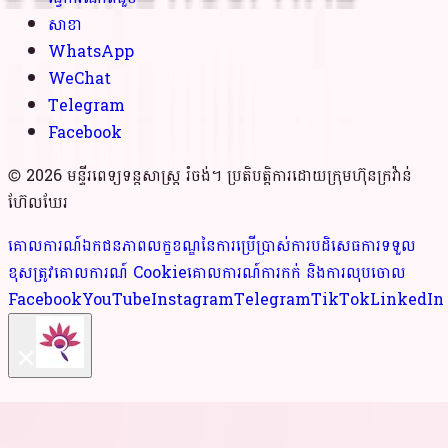
សាខា
WhatsApp
WeChat
Telegram
Facebook
© 2026 មន្ទីរពេទ្យទន្តសាស្ត្រ រំចង់។ ប្រតិបត្តិការដោយក្រុមហ៊ុនក្រវ៉ាន់
ហ៊ែលឃែរ
គោលការណ៍ឯកជនភាព
លក្ខខណ្ឌនៃការប្រើប្រាស់
ការបដិសេធការទទួល
ខុសត្រូវ
គោលការណ៍ Cookie
គោលការណ៍ការកក់ និងការលុបចោល
Facebook
YouTube
Instagram
Telegram
TikTok
LinkedIn