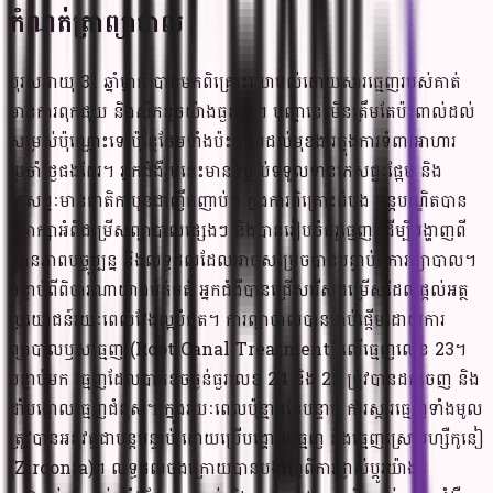
កំណត់ត្រាព្យាបាល
បុរសអាយុ 31 ឆ្នាំម្នាក់ បានមកពិគ្រោះយោបល់ដោយសារធ្មេញរបស់គាត់
មានការពុកផុយ និងសឹកខូចយ៉ាងធ្ងន់ធ្ងរ។ បញ្ហានេះមិនត្រឹមតែប៉ះពាល់ដល់
សម្រស់ប៉ុណ្ណោះទេ ប៉ុន្តែថែមទាំងប៉ះពាល់ដល់មុខងារក្នុងការទំពារអាហារ
ប្រចាំថ្ងៃផងដែរ។ អ្នកជំងឺរូបនេះមានទម្លាប់ទទួលទានភេសជ្ជៈផ្អែម និង
ភេសជ្ជៈមានជាតិកាបូនជាញឹកញាប់។ ក្នុងការពិគ្រោះដំបូង ទន្តបណ្ឌិតបាន
ពិភាក្សាអំពីជម្រើសព្យាបាលផ្សេងៗ និងបានរៀបចំគំរូធ្មេញ ដើម្បីបង្ហាញពី
ស្ថានភាពបច្ចុប្បន្ន និងលទ្ធផលដែលអាចសម្រេចបានបន្ទាប់ពីការព្យាបាល។
បន្ទាប់ពីពិចារណាយ៉ាងម៉ត់ចត់ អ្នកជំងឺបានជ្រើសរើសជម្រើសដែលផ្តល់អត្ថ
ប្រយោជន៍រយៈពេលវែងល្អបំផុត។ ការព្យាបាលបានចាប់ផ្តើមដោយការ
ព្យាបាលឫសធ្មេញ (Root Canal Treatment) លើធ្មេញលេខ 23។
បន្ទាប់មក ធ្មេញដែលបាក់ខូចធ្ងន់ធ្ងរលេខ 24 និង 25 ត្រូវបានដកចេញ និង
ដាំបង្គោលធ្មេញជំនួស។ ក្នុងរយៈពេលប៉ុន្មានខែបន្ទាប់ ការស្តារធ្មេញទាំងមូល
ត្រូវបានអនុវត្តជាបន្តបន្ទាប់ ដោយប្រើបង្គោលធ្មេញ និងធ្មេញស្រោបហ្សឺកូនៀ
(Zirconia)។ លទ្ធផលចុងក្រោយបានបង្ហាញពីការផ្លាស់ប្តូរយ៉ាង