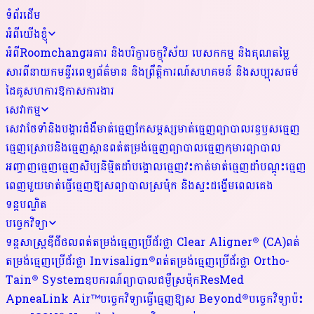
ទំព័រដើម
អំពីយើងខ្ញុំ
អំពីRoomchang
អគារ និងបរិក្ខារ
ចក្ខុវិស័យ បេសកកម្ម និងគុណតម្លៃ
សារពីនាយកមន្ទីរពេទ្យ
ព័ត៌មាន និងព្រឹត្តិការណ៍
សហគមន៍ និងសប្បុរសធម៌
ដៃគូសហការ
ឱកាសការងារ
សេវាកម្ម
សេវាថែទាំនិងបង្ការជំងឺមាត់ធ្មេញ
កែសម្ភស្សមាត់ធ្មេញ
ព្យាបាលរន្ធឫសធ្មេញ
ធ្មេញស្រោបនិងធ្មេញស្ពាន
ពត់តម្រង់ធ្មេញ
ព្យាបាលធ្មេញកុមារ
ព្យាបាល
អញ្ចាញធ្មេញ
ធ្មេញសិប្បនិម្មិត
ដាំបង្គោលធ្មេញ
វះកាត់មាត់ធ្មេញ
ដាំបណ្តុះធ្មេញ
ពេញមួយមាត់
ធ្វើធ្មេញឱ្យស
ព្យាបាលស្រម៉ុក និងស្ទះដង្ហើមពេលគេង
ទន្តបណ្ឌិត
បច្ចេកវិទ្យា
ទន្តសាស្ត្រឌីជីថល
ពត់តម្រង់ធ្មេញប្រើជ័រថ្លា Clear Aligner® (CA)
ពត់
តម្រង់ធ្មេញប្រើជ័រថ្លា Invisalign®
ពត់តម្រង់ធ្មេញប្រើជ័រថ្លា Ortho-
Tain® System
ឧបករណ៍ព្យាបាលជម្ងឺស្រម៉ុកResMed
ApneaLink Air™
បច្ចេកវិទ្យាធ្វើធ្មេញឱ្យស Beyond®
បច្ចេកវិទ្យាប៉ះ