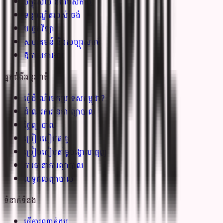
ចក្ខុវិស័យ និងបេសកកម្ម
ទន្តបណ្ឌិតរបស់រំចង់
បច្ចេកវិទ្យា
សហគមន៍ និងសប្បុរសធម៌
ឱកាសការងារ
អ្នកជំងឺអន្តរជាតិ
ធ្វើដំណើរមកប្រទេសកម្ពុជា?
ដំណើរការនៃការព្យាបាល
ថ្លៃព្យាបាល
ប្រៀបធៀបតម្លៃ
ប្រៀបធៀបតម្លៃបង្គោលធ្មេញ
ការធានាការព្យាបាល
លទ្ធផលព្យាបាល
ទំនាក់ទំនង
ធ្វើការណាត់ជួប