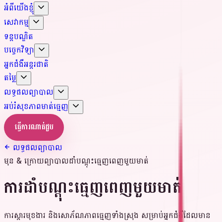
អំពីយើងខ្ញុំ
សេវាកម្ម
ទន្តបណ្ឌិត
បច្ចេកវិទ្យា
អ្នកជំងឺអន្តរជាតិ
តម្លៃ
លទ្ធផលព្យាបាល
អប់រំសុខភាពមាត់ធ្មេញ
ធ្វើការណាត់ជួប
លទ្ធផលព្យាបាល
មុន & ក្រោយព្យាបាល
ដាំបណ្តុះធ្មេញពេញមួយមាត់
ការដាំបណ្តុះធ្មេញពេញមួយមាត់
ការស្តារមុខងារ និងសោភ័ណភាពធ្មេញទាំងស្រុង សម្រាប់អ្នកជំងឺដែលមាន