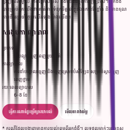
គួរឱ្យកត់សម្គាល់ ទាំងផ្នែកសម្រស់ និងមុខងារក្នុងការប្រើប្រាស់។ អ្នកជំងឺ
បានប្រាប់ពួកយើងថា គាត់មានទំនុកចិត្តលើខ្លួនឯងកាន់តែខ្លាំង និងមានគុណ
ភាពជីវិតប្រចាំថ្ងៃប្រសើរឡើងយ៉ាងច្រើន។
សង្ខេបការព្យាបាល
ប្រភេទ
ដាំបណ្តុះធ្មេញពេញមួយមាត់
ការព្យាបាល
ការដាំបង្គោលធ្មេញ និងធ្មេញស្រោបប៉សឺឡែន សម្រាប់ស្តារធ្មេញ
ពេញថ្គាម
រយៈពេលព្យាបាល
6–8 ខែ
ធ្វើការណាត់ជួបប្រឹក្សាយោបល់
មើលតារាងតម្លៃ
* ករណីដែលបង្ហាញមានការយល់ព្រមពីអ្នកជំងឺ។ លទ្ធផលម្នាក់ៗអាចខុស