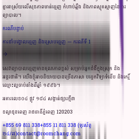
គ្នាអាស្រ័យលើសុខភាពមាត់ធ្មេញ កំហាប់ឆ្អឹង និងភាពស្មុគស្មាញនៃការ
ព្យាបាល។
ករណីបន្ទាប់
ការដាំបង្គោលធ្មេញ និងស្រោបធ្មេញ — ករណីទី 1
សេវាព្យាបាលធ្មេញមានគុណភាពខ្ពស់ សម្រាប់អ្នកជំងឺក្នុងស្រុក និង
អន្តរជាតិ។ យើងខ្ញុំអាចនិយាយបានច្រើនភាសា បច្ចេកវិទ្យាទំនើប និងកេរ្តិ៍
ឈ្មោះល្អចាប់តាំងពីឆ្នាំ ១៩៩៦។
អគារលេខ០៤ ផ្លូវ ១៨៤ សង្កាត់ផ្សារថ្មី៣
ខណ្ឌដូនពេញ​ រាជធានីភ្នំពេញ 120203
+855 69 811 338
+855 11 811 338
(ទូរស័ព្ទ
២៤/៧)
contact@roomchang.com