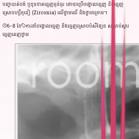
បញ្ហាបាត់បង់ ឬខូចខាតធ្មេញធ្ងន់ធ្ងរ ដោយប្រើបង្គោលធ្មេញ និងធ្មេញ
ស្រោបហ្សឺកូនៀ (Zirconia) លើថ្គាមលើ និងថ្គាមក្រោម។
6–8 ខែ
ការដាំបង្គោលធ្មេញ និងធ្មេញស្រោបប៉សឺឡែន សម្រាប់ស្តារ
ធ្មេញពេញថ្គាម