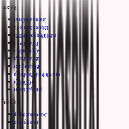
សេវាកម្ម
កែសម្ភស្សមាត់ធ្មេញ
ព្យាបាលរន្ធឫសធ្មេញ
ធ្មេញស្រោបនិងធ្មេញស្ពាន
ពត់តម្រង់ធ្មេញ
ធ្មេញសិប្បនិម្មិត
ដាំបង្គោលធ្មេញ
វះកាត់មាត់ធ្មេញ
ដាំបណ្តុះធ្មេញពេញមួយមាត់
ធ្វើធ្មេញឱ្យស
សេវាកម្មទាំងអស់
អំពីយើងខ្ញុំ
អំពីRoomchang
អគារ និងបរិក្ខារ