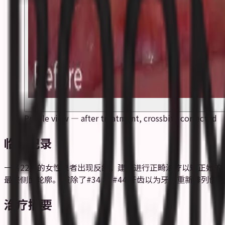
Profile view — after treatment, crossbite corrected
临床记录
一名22岁的女性患者出现反颌。建议进行正畸治疗以矫正她的咬
最终侧面轮廓。 拔除了#34 和 #44 牙齿以为牙齿重新
治疗摘要