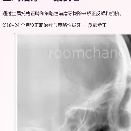
通过金属托槽正畸和策略性前磨牙拔除来矫正反颌和拥挤。
18–24 个月
正畸治疗与策略性拔牙 — 反颌矫正