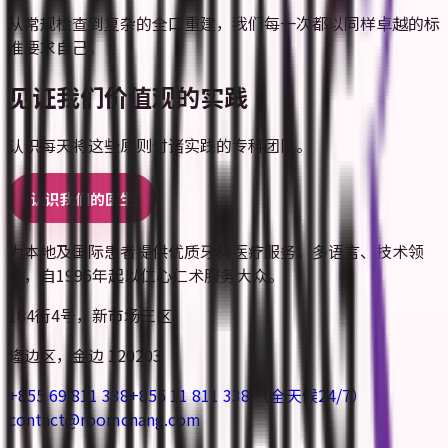
从常规检查到复杂的全口重建，我们每一次都以同样卓越的标
准要求自己。
见证我们价值观的实践
认识每天将这些原则付诸实践的专科团队。
认识我们的医生
为本地及国际患者提供优质牙科医疗服务。多语言、技术领
先，自1996年起以仁心仁术服务大众。
184街4号，新市场三区
隆边区，金边 120203
+855 69 811 338
+855 11 811 338
（全天候24/7）
contact@roomchang.com