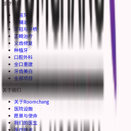
诊疗项目
美容牙科
牙髓治疗
牙冠与牙桥
正畸治疗
义齿修复
种植牙
口腔外科
全口重建
牙齿美白
全部项目
关于我们
关于Roomchang
医院设施
愿景与使命
我们的医生
医疗技术