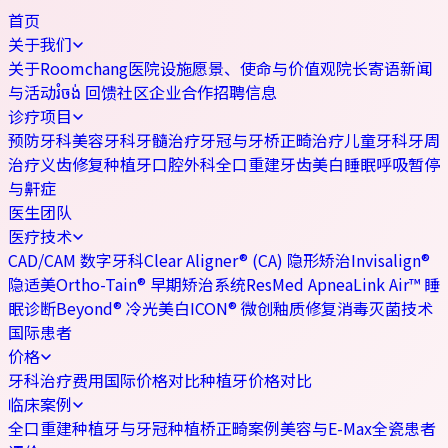
首页
关于我们
关于Roomchang
医院设施
愿景、使命与价值观
院长寄语
新闻
与活动
រំចង់ 回馈社区
企业合作
招聘信息
诊疗项目
预防牙科
美容牙科
牙髓治疗
牙冠与牙桥
正畸治疗
儿童牙科
牙周
治疗
义齿修复
种植牙
口腔外科
全口重建
牙齿美白
睡眠呼吸暂停
与鼾症
医生团队
医疗技术
CAD/CAM 数字牙科
Clear Aligner® (CA) 隐形矫治
Invisalign®
隐适美
Ortho-Tain® 早期矫治系统
ResMed ApneaLink Air™ 睡
眠诊断
Beyond® 冷光美白
ICON® 微创釉质修复
消毒灭菌技术
国际患者
价格
牙科治疗费用
国际价格对比
种植牙价格对比
临床案例
全口重建
种植牙与牙冠
种植桥
正畸案例
美容与E-Max全瓷
患者