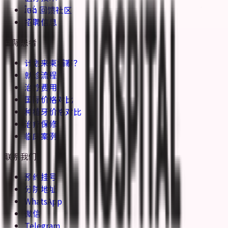
រំចង់ 回馈社区
招聘信息
国际患者
计划来柬埔寨？
就诊流程
治疗费用
国际价格对比
种植牙价格对比
治疗保修
临床案例
联系我们
预约挂号
分院地址
WhatsApp
微信
Telegram