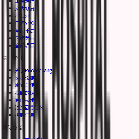
正畸治疗
义齿修复
种植牙
口腔外科
全口重建
牙齿美白
全部项目
关于我们
关于Roomchang
医院设施
愿景与使命
我们的医生
医疗技术
រំចង់ 回馈社区
招聘信息
国际患者