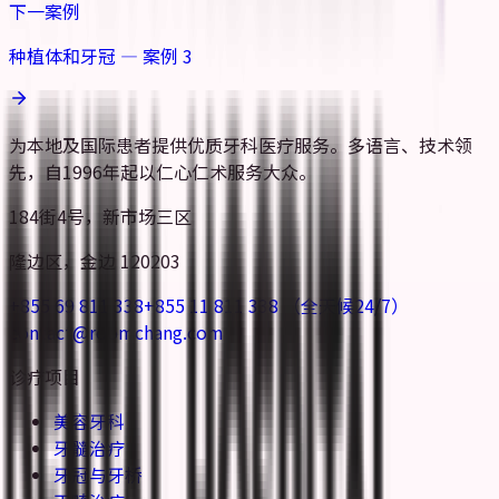
下一案例
种植体和牙冠 — 案例 3
为本地及国际患者提供优质牙科医疗服务。多语言、技术领
先，自1996年起以仁心仁术服务大众。
184街4号，新市场三区
隆边区，金边 120203
+855 69 811 338
+855 11 811 338
（全天候24/7）
contact@roomchang.com
诊疗项目
美容牙科
牙髓治疗
牙冠与牙桥