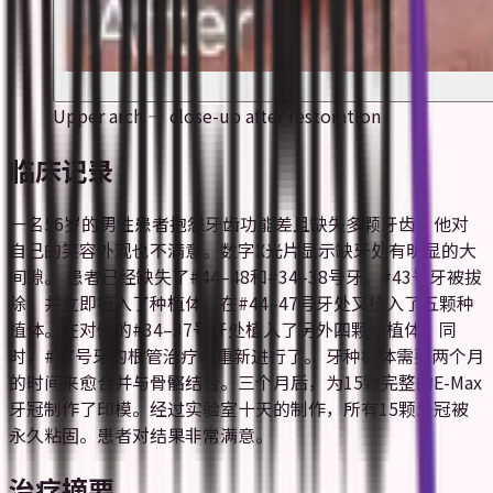
Upper arch — close-up after restoration
临床记录
一名56岁的男性患者抱怨牙齿功能差且缺失多颗牙齿。他对
自己的笑容外观也不满意。数字X光片显示缺牙处有明显的大
间隙。 患者已经缺失了#44–48和#34–38号牙。#43号牙被拔
除，并立即植入了种植体。在#44–47号牙处又植入了五颗种
植体。在对侧的#34–37号牙处植入了另外四颗种植体。同
时，#27号牙的根管治疗也重新进行了。 牙种植体需要两个月
的时间来愈合并与骨骼结合。三个月后，为15颗完整的E-Max
牙冠制作了印模。经过实验室十天的制作，所有15颗牙冠被
永久粘固。患者对结果非常满意。
治疗摘要