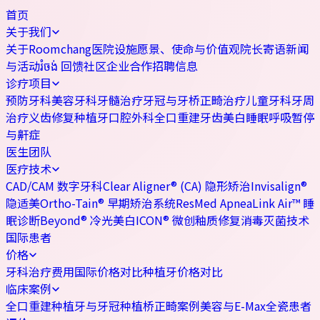
首页
关于我们
关于Roomchang
医院设施
愿景、使命与价值观
院长寄语
新闻
与活动
រំចង់ 回馈社区
企业合作
招聘信息
诊疗项目
预防牙科
美容牙科
牙髓治疗
牙冠与牙桥
正畸治疗
儿童牙科
牙周
治疗
义齿修复
种植牙
口腔外科
全口重建
牙齿美白
睡眠呼吸暂停
与鼾症
医生团队
医疗技术
CAD/CAM 数字牙科
Clear Aligner® (CA) 隐形矫治
Invisalign®
隐适美
Ortho-Tain® 早期矫治系统
ResMed ApneaLink Air™ 睡
眠诊断
Beyond® 冷光美白
ICON® 微创釉质修复
消毒灭菌技术
国际患者
价格
牙科治疗费用
国际价格对比
种植牙价格对比
临床案例
全口重建
种植牙与牙冠
种植桥
正畸案例
美容与E-Max全瓷
患者