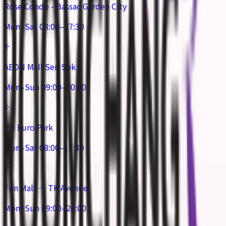
Rose Condo - Bassac Garden City
Mon–Sat 08:00–17:30
AEON Mall Sen Sok
Mon–Sun 09:00–20:00
PH Euro Park
Mon–Sat 08:00–17:30
Fun Mall — TK Avenue
Mon–Sun 09:00–20:00