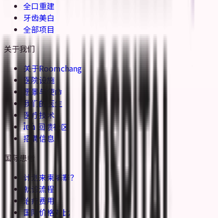
全口重建
牙齿美白
全部项目
关于我们
关于Roomchang
医院设施
愿景与使命
我们的医生
医疗技术
រំចង់ 回馈社区
招聘信息
国际患者
计划来柬埔寨？
就诊流程
治疗费用
国际价格对比