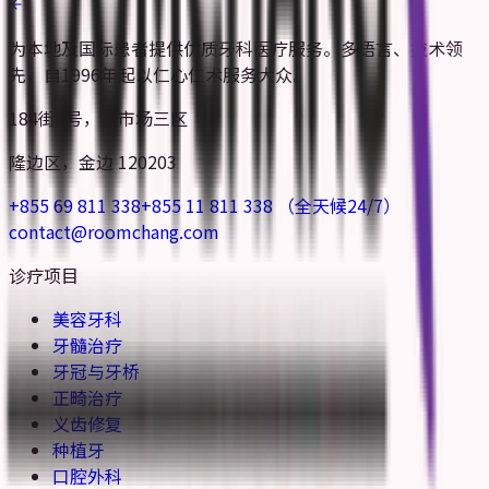
为本地及国际患者提供优质牙科医疗服务。多语言、技术领
先，自1996年起以仁心仁术服务大众。
184街4号，新市场三区
隆边区，金边 120203
+855 69 811 338
+855 11 811 338
（全天候24/7）
contact@roomchang.com
诊疗项目
美容牙科
牙髓治疗
牙冠与牙桥
正畸治疗
义齿修复
种植牙
口腔外科