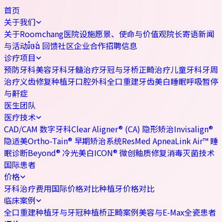
首页
关于我们
关于Roomchang
医院设施
愿景、使命与价值观
院长寄语
新闻
与活动
រំចង់ 回馈社区
企业合作
招聘信息
诊疗项目
预防牙科
美容牙科
牙髓治疗
牙冠与牙桥
正畸治疗
儿童牙科
牙周
治疗
义齿修复
种植牙
口腔外科
全口重建
牙齿美白
睡眠呼吸暂停
与鼾症
医生团队
医疗技术
CAD/CAM 数字牙科
Clear Aligner® (CA) 隐形矫治
Invisalign®
隐适美
Ortho-Tain® 早期矫治系统
ResMed ApneaLink Air™ 睡
眠诊断
Beyond® 冷光美白
ICON® 微创釉质修复
消毒灭菌技术
国际患者
价格
牙科治疗费用
国际价格对比
种植牙价格对比
临床案例
全口重建
种植牙与牙冠
种植桥
正畸案例
美容与E-Max全瓷
患者